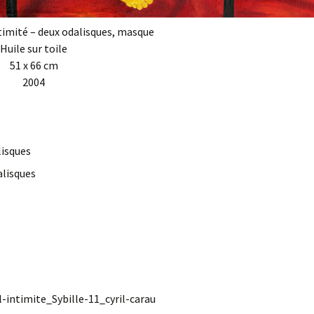
ntimité – deux odalisques, masque
Huile sur toile
51 x 66 cm
2004
alisques