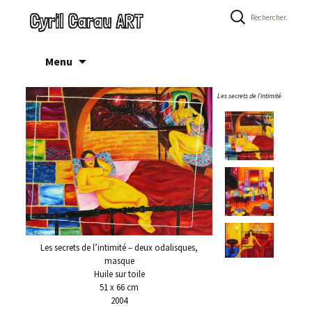
Rechercher :
Cyril Carau ART
Aller
Menu
au
contenu
Les secrets de l'intimité
Les secrets de l’intimité – deux odalisques,
masque
Huile sur toile
51 x 66 cm
2004