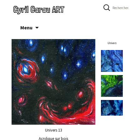
Rechercher :
Cyril Carau ART
Aller
Menu
au
contenu
Univers
Univers 13
Acrylique sur bois