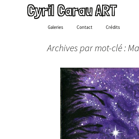
Cyril Carau ART
Aller
Galeries
Contact
Crédits
au
contenu
Archives par mot-clé : M