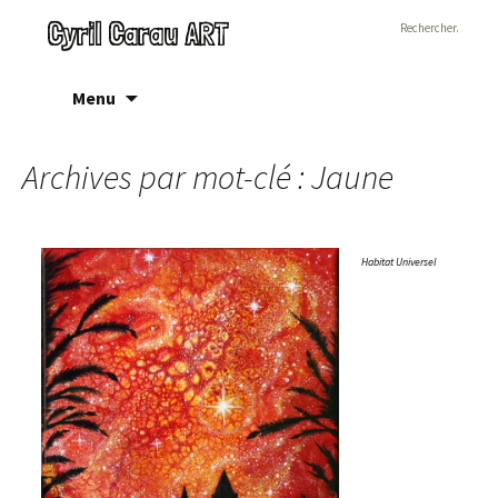
Rechercher :
Cyril Carau ART
Aller
Menu
au
contenu
Archives par mot-clé : Jaune
Habitat Universel