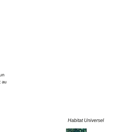
 un
t au
Habitat Universel