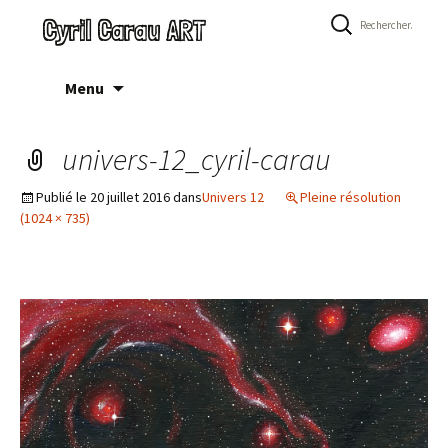
Rechercher :
Cyril Carau ART
Aller
Menu
au
contenu
univers-12_cyril-carau
Publié le
20 juillet 2016
dans
Univers 12
Pleine résolution
(1024 × 735)