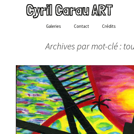
Cyril Carau ART
Aller
Galeries
Contact
Crédits
au
contenu
Archives par mot-clé : to