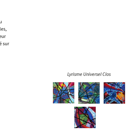
u
les,
eur
é sur
Lyrisme Universel Clos