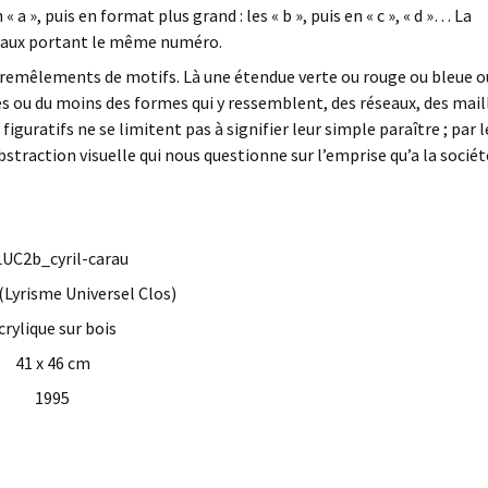
a », puis en format plus grand : les « b », puis en « c », « d »… La
eaux portant le même numéro.
remêlements de motifs. Là une étendue verte ou rouge ou bleue o
s ou du moins des formes qui y ressemblent, des réseaux, des mail
figuratifs ne se limitent pas à signifier leur simple paraître ; par l
bstraction visuelle qui nous questionne sur l’emprise qu’a la sociét
 (Lyrisme Universel Clos)
crylique sur bois
41 x 46 cm
1995