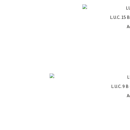
L.U.C. 15 
A
L.U.C. 9 B
A