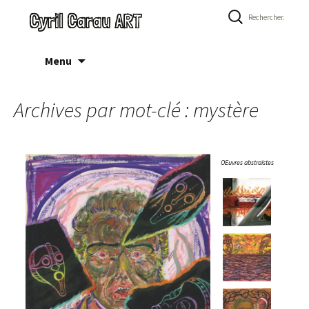
Rechercher :
Cyril Carau ART
Aller
Menu
au
contenu
Archives par mot-clé : mystère
OEuvres abstraïstes