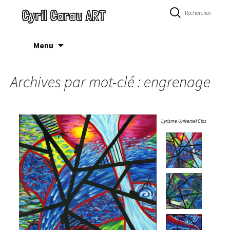
Rechercher :
Cyril Carau ART
Aller
Menu
au
contenu
Archives par mot-clé : engrenage
Lyrisme Universel Clos