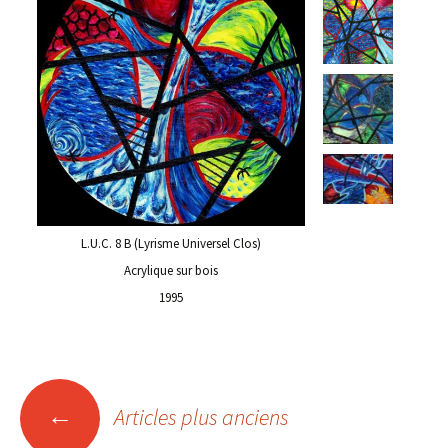
L.U.C. 8 B (Lyrisme Universel Clos)
Acrylique sur bois
1995
Navigation
←
Articles plus anciens
des