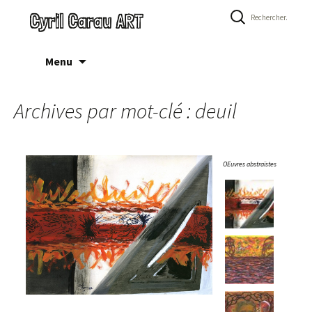
Rechercher :
Cyril Carau ART
Aller
Menu
au
contenu
Archives par mot-clé : deuil
OEuvres abstraïstes