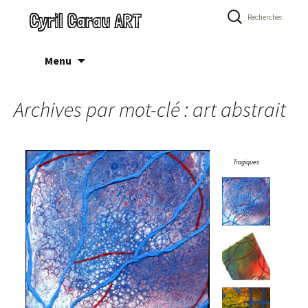
Rechercher :
Cyril Carau ART
Aller
Menu
au
contenu
Archives par mot-clé : art abstrait
Tragiques