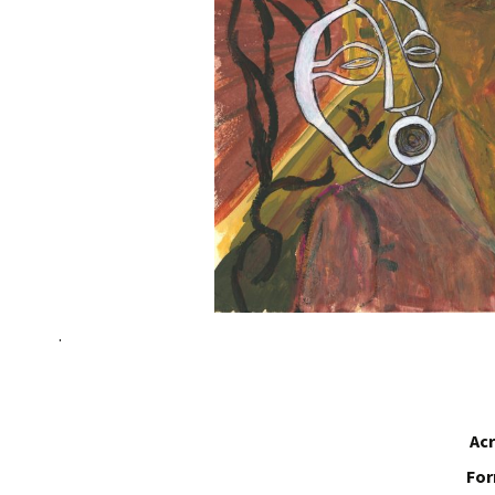
.
Acr
For