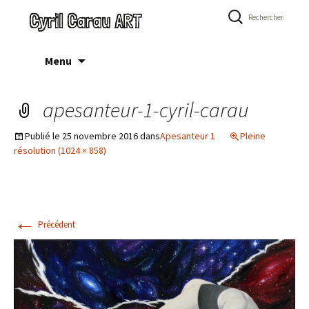
Rechercher :
Cyril Carau ART
Aller
Menu
au
contenu
apesanteur-1-cyril-carau
Publié le
25 novembre 2016
dans
Apesanteur 1
Pleine
résolution (1024 × 858)
←
Précédent